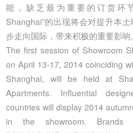
能，缺乏最为重要的订货环节。“时
Shanghai”的出现将会对提升
步走向国际，带来积极的重要影响
The first session of Showroom S
on April 13-17, 2014 coinciding wi
Shanghai, will be held at Sh
Apartments. Influential desi
countries will display 2014 autumn
in the showroom. Brands 