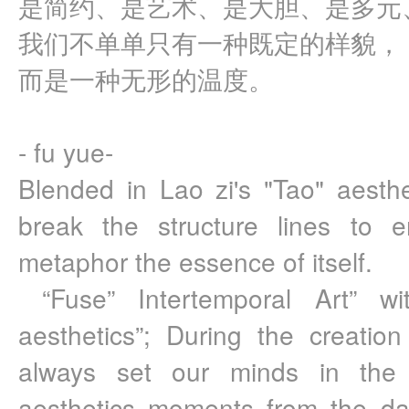
是简约、是艺术、是大胆、是多元
我们不单单只有一种既定的样貌，
而是一种无形的温度。
- fu yue-
Blended in Lao zi's "Tao" aesthet
break the structure lines to 
metaphor the essence of itself.
 “Fuse” Intertemporal Art” wit
aesthetics”; During the creatio
always set our minds in the 
aesthetics moments from the dai