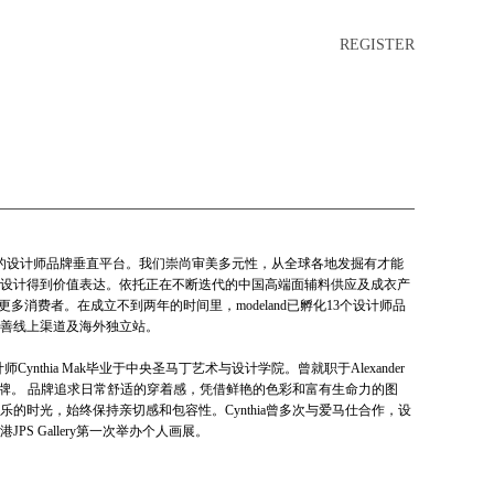
REGISTER
成立于2022年的设计师品牌垂直平台。我们崇尚审美多元性，从全球各地发掘有才能
设计得到价值表达。依托正在不断迭代的中国高端面辅料供应及成衣产
给更多消费者。在成立不到两年的时间里，modeland已孵化13个设计师品
善线上渠道及海外独立站。
设计师Cynthia Mak毕业于中央圣马丁艺术与设计学院。曾就职于Alexander
wood等著名品牌。 品牌追求日常舒适的穿着感，凭借鲜艳的色彩和富有生命力的图
的时光，始终保持亲切感和包容性。Cynthia曾多次与爱马仕合作，设
PS Gallery第一次举办个人画展。