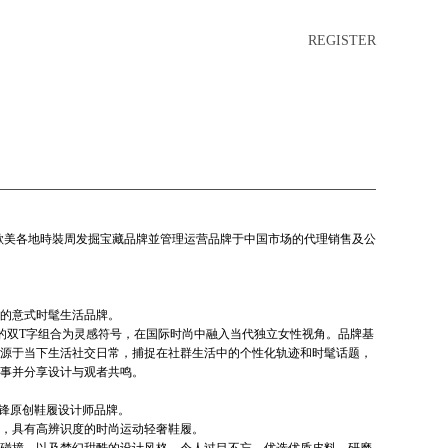
REGISTER
,經常在歐美各地時裝周发掘宝藏品牌並管理运营品牌于中国市场的代理销售及公
的意式时髦生活品牌。
”#”;的双T字组合为灵感符号，在国际时尚中融入当代独立女性视角。品牌基
源于当下生活社交日常，捕捉在社群生活中的个性化轨迹和时髦话题，
事并分享设计与观者共鸣。
国内先锋原创鞋履设计师品牌。
出，具有高辨识度的时尚运动轻奢鞋履。