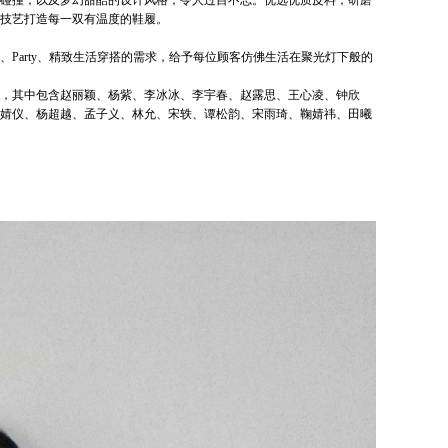
碰撞，以及梦幻甜酷的设计风格，令人过目不忘。优选优质皮料，研磨
技艺打造每一双有温度的鞋履。
Party、精致生活穿搭的需求，给予每位顾客仿佛生活在聚光灯下般的
，其中包含赵丽颖、杨紫、李冰冰、李宇春、赵露思、王心凌、钟欣
婧仪、杨超越、孟子义、林允、宋轶、谭松韵、宋雨琦、鞠婧祎、田曦